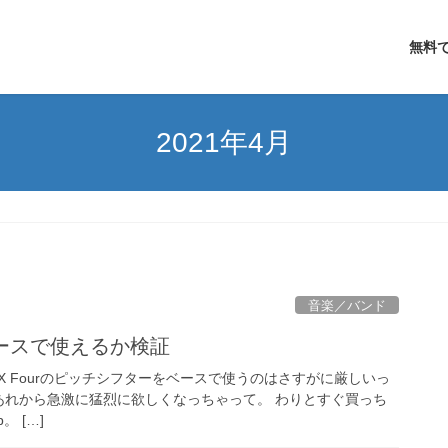
無料で
2021年4月
音楽／バンド
pはベースで使えるか検証
1X Fourのピッチシフターをベースで使うのはさすがに厳しいっ
 あれから急激に猛烈に欲しくなっちゃって。 わりとすぐ買っち
p。 […]