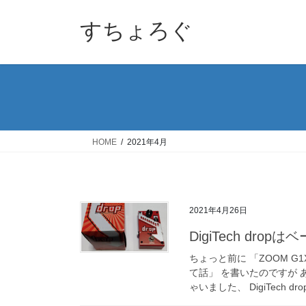
コ
ナ
ン
ビ
すちょろぐ
テ
ゲ
ン
ー
ツ
シ
へ
ョ
ス
ン
キ
に
ッ
移
HOME
2021年4月
プ
動
2021年4月26日
DigiTech dro
ちょっと前に 「ZOOM G
て話」 を書いたのですが
ゃいました、 DigiTech dro