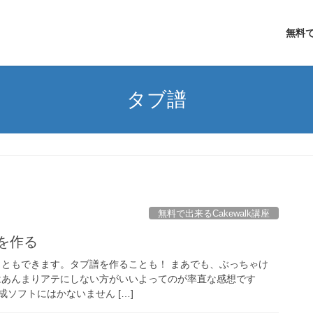
無料で
タブ譜
無料で出来るCakewalk講座
譜を作る
作ることもできます。タブ譜を作ることも！ まあでも、ぶっちゃけ
機能はあんまりアテにしない方がいいよってのが率直な感想です
ソフトにはかないません […]