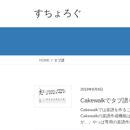
コ
ナ
ン
ビ
すちょろぐ
テ
ゲ
ン
ー
ツ
シ
へ
ョ
ス
ン
キ
に
ッ
移
HOME
タブ譜
プ
動
2019年9月9日
Cakewalkでタブ
Cakewalkでは楽譜を
Cakewalkの楽譜作成
が…。やっぱ専用の楽譜作成