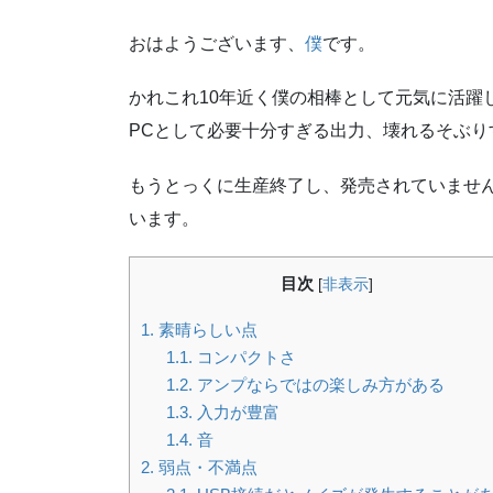
おはようございます、
僕
です。
かれこれ10年近く僕の相棒として元気に活躍
PCとして必要十分すぎる出力、壊れるそぶり
もうとっくに生産終了し、発売されていませ
います。
目次
[
非表示
]
1.
素晴らしい点
1.1.
コンパクトさ
1.2.
アンプならではの楽しみ方がある
1.3.
入力が豊富
1.4.
音
2.
弱点・不満点