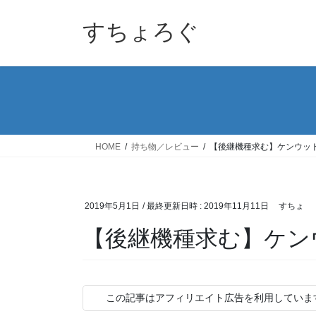
コ
ナ
ン
ビ
すちょろぐ
テ
ゲ
ン
ー
ツ
シ
へ
ョ
ス
ン
キ
に
ッ
移
HOME
持ち物／レビュー
【後継機種求む】ケンウッド K
プ
動
2019年5月1日
/ 最終更新日時 :
2019年11月11日
すちょ
【後継機種求む】ケンウッ
この記事はアフィリエイト広告を利用していま